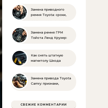
своими руками
Замена приводного
ремня Toyota: сроки,
этапы, советы | Замена
ремней привода тойота
своими руками
Замена ремня ГРМ
Тойота Ленд Крузер:
инструкция и советы
Как снять штатную
магнитолу Шкода
Рапид: пошаговая
инструкция своими
руками
Замена привода Toyota
Camry: признаки,
инструменты и
пошаговая инструкция
СВЕЖИЕ КОММЕНТАРИИ