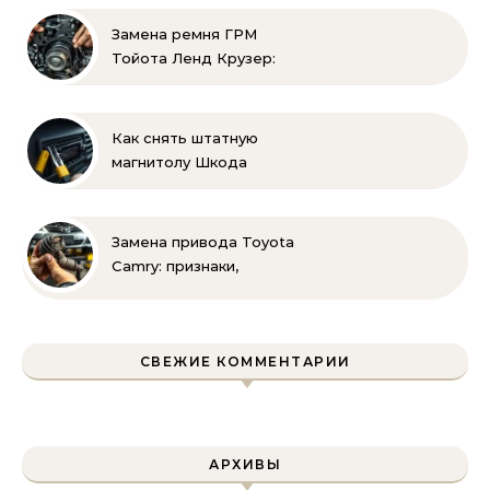
ремней привода тойота
своими руками
Замена ремня ГРМ
Тойота Ленд Крузер:
инструкция и советы
Как снять штатную
магнитолу Шкода
Рапид: пошаговая
инструкция своими
руками
Замена привода Toyota
Camry: признаки,
инструменты и
пошаговая инструкция
СВЕЖИЕ КОММЕНТАРИИ
АРХИВЫ