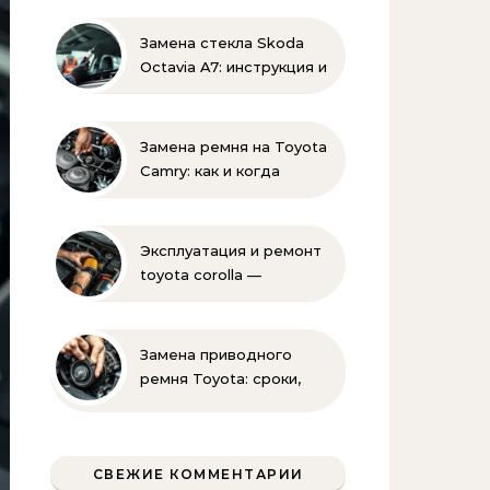
по демонтажу
Замена стекла Skoda
Octavia A7: инструкция и
советы эксперта
Замена ремня на Toyota
Camry: как и когда
менять своими руками
Эксплуатация и ремонт
toyota corolla —
практические советы
своими руками
Замена приводного
ремня Toyota: сроки,
этапы, советы | Замена
ремней привода тойота
своими руками
СВЕЖИЕ КОММЕНТАРИИ