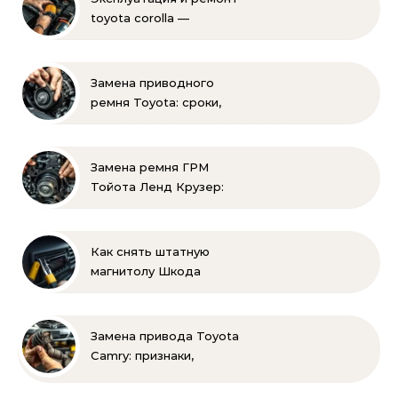
toyota corolla —
практические советы
своими руками
Замена приводного
ремня Toyota: сроки,
этапы, советы | Замена
ремней привода тойота
своими руками
Замена ремня ГРМ
Тойота Ленд Крузер:
инструкция и советы
Как снять штатную
магнитолу Шкода
Рапид: пошаговая
инструкция своими
руками
Замена привода Toyota
Camry: признаки,
инструменты и
пошаговая инструкция