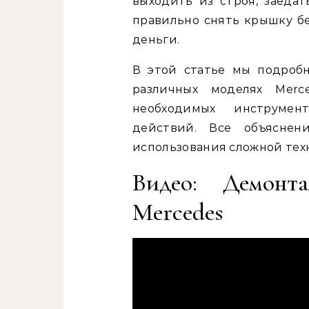
выходить из строя, заедат
правильно снять крышку бе
деньги.
В этой статье мы подроб
различных моделях Merc
необходимых инструмен
действий. Все объясне
использования сложной тех
Видео: Демонт
Mercedes