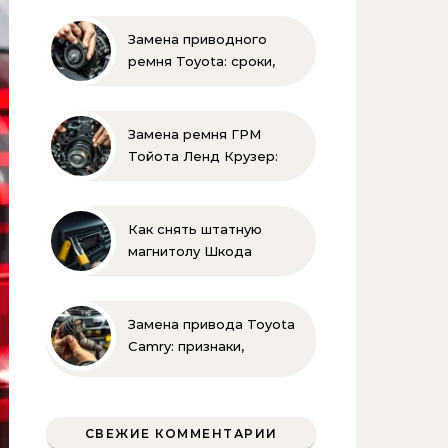
своими руками
Замена приводного
ремня Toyota: сроки,
этапы, советы | Замена
ремней привода тойота
своими руками
Замена ремня ГРМ
Тойота Ленд Крузер:
инструкция и советы
Как снять штатную
магнитолу Шкода
Рапид: пошаговая
инструкция своими
руками
Замена привода Toyota
Camry: признаки,
инструменты и
пошаговая инструкция
СВЕЖИЕ КОММЕНТАРИИ