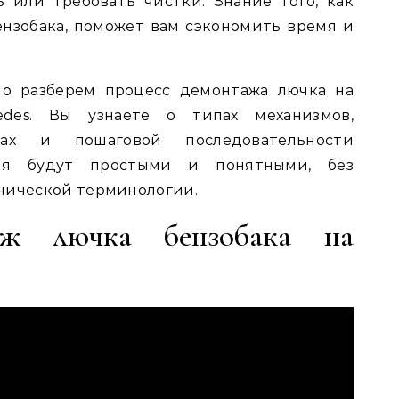
ь или требовать чистки. Знание того, как
нзобака, поможет вам сэкономить время и
но разберем процесс демонтажа лючка на
edes. Вы узнаете о типах механизмов,
тах и пошаговой последовательности
ния будут простыми и понятными, без
нической терминологии.
аж лючка бензобака на