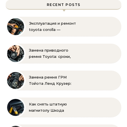
RECENT POSTS
Эксплуатация и ремонт
toyota corolla —
практические советы
своими руками
Замена приводного
ремня Toyota: сроки,
этапы, советы | Замена
ремней привода тойота
своими руками
Замена ремня ГРМ
Тойота Ленд Крузер:
инструкция и советы
Как снять штатную
магнитолу Шкода
Рапид: пошаговая
инструкция своими