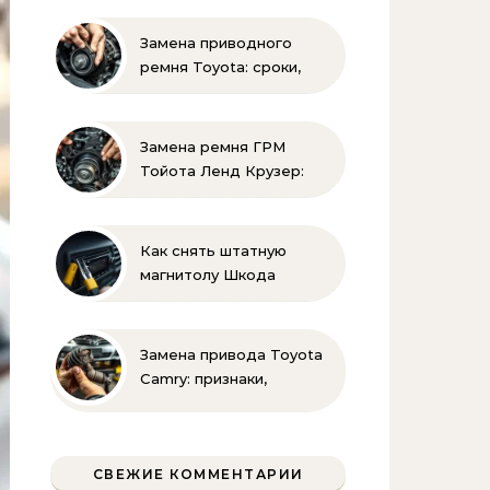
своими руками
Замена приводного
ремня Toyota: сроки,
этапы, советы | Замена
ремней привода тойота
своими руками
Замена ремня ГРМ
Тойота Ленд Крузер:
инструкция и советы
Как снять штатную
магнитолу Шкода
Рапид: пошаговая
инструкция своими
руками
Замена привода Toyota
Camry: признаки,
инструменты и
пошаговая инструкция
СВЕЖИЕ КОММЕНТАРИИ