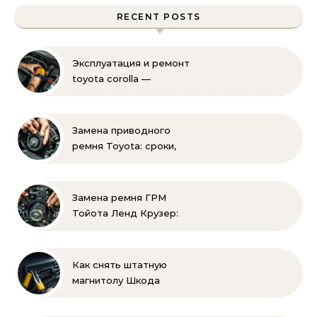
RECENT POSTS
Эксплуатация и ремонт
toyota corolla —
практические советы
своими руками
Замена приводного
ремня Toyota: сроки,
этапы, советы | Замена
ремней привода тойота
своими руками
Замена ремня ГРМ
Тойота Ленд Крузер:
инструкция и советы
Как снять штатную
магнитолу Шкода
Рапид: пошаговая
инструкция своими