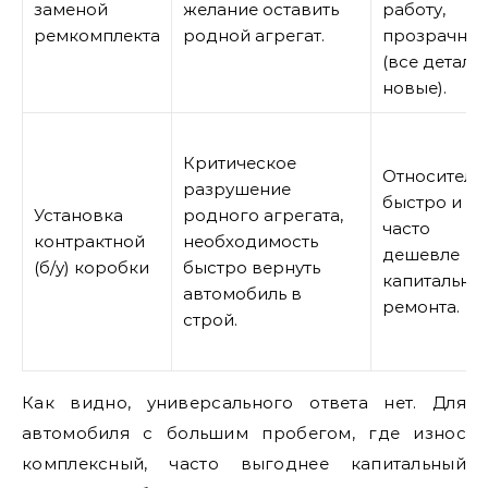
заменой
желание оставить
работу,
ремкомплекта
родной агрегат.
прозрачнос
(все детали
новые).
Критическое
Относитель
разрушение
быстро и
Установка
родного агрегата,
часто
контрактной
необходимость
дешевле
(б/у) коробки
быстро вернуть
капитально
автомобиль в
ремонта.
строй.
Как видно, универсального ответа нет. Для
автомобиля с большим пробегом, где износ
комплексный, часто выгоднее капитальный