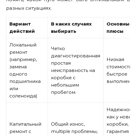
разных ситуациях.
Вариант
В каких случаях
Основные
действий
выбирать
плюсы
Локальный
Четко
ремонт
диагностированная
(например,
Низкая
простая
замена
стоимость,
неисправность на
одного
быстрое
коробке с
подшипника
выполнение
небольшим
или
пробегом.
соленоида)
Надежност
как у новой
Капитальный
Общий износ,
коробки,
ремонт с
multiple проблемы,
гарантия на