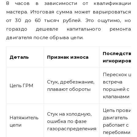
8 часов в зависимости от квалификации
мастера. Итоговая сумма может варьироваться
от 30 до 60 тысяч рублей. Это ощутимо, но
гораздо дешевле капитального ремонта
двигателя после обрыва цепи.
Последстви
Деталь
Признак износа
игнорирова
Перескок цеп
Стук, дребезжание,
встреча
Цепь ГРМ
плавают обороты
поршней с
клапанами
Цепь провиса
Стук на холодную,
Натяжитель
двигатель
ошибка по фазе
цепи
работает с
газораспределения
перебоями