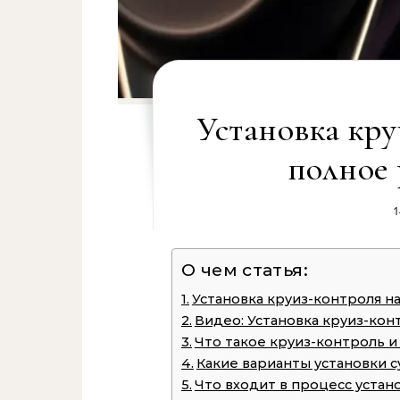
Установка кру
полное 
1
О чем статья:
Установка круиз-контроля на 
Видео: Установка круиз-конт
Что такое круиз-контроль и
Какие варианты установки с
Что входит в процесс устан