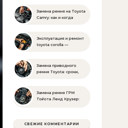
Замена ремня на Toyota
Camry: как и когда
менять своими руками
Эксплуатация и ремонт
toyota corolla —
практические советы
своими руками
Замена приводного
ремня Toyota: сроки,
этапы, советы | Замена
ремней привода тойота
своими руками
Замена ремня ГРМ
Тойота Ленд Крузер:
инструкция и советы
СВЕЖИЕ КОММЕНТАРИИ