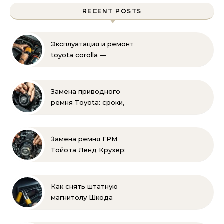
RECENT POSTS
Эксплуатация и ремонт
toyota corolla —
практические советы
своими руками
Замена приводного
ремня Toyota: сроки,
этапы, советы | Замена
ремней привода тойота
своими руками
Замена ремня ГРМ
Тойота Ленд Крузер:
инструкция и советы
Как снять штатную
магнитолу Шкода
Рапид: пошаговая
инструкция своими