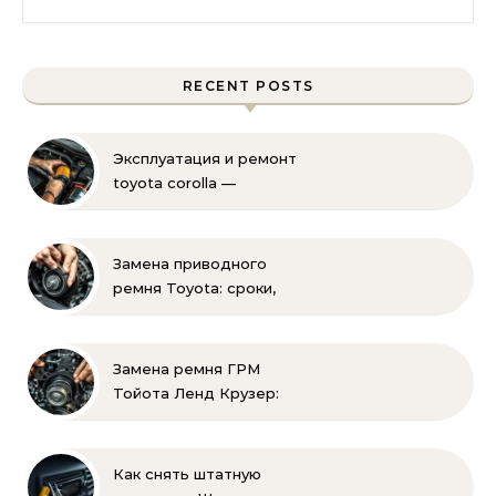
RECENT POSTS
Эксплуатация и ремонт
toyota corolla —
практические советы
своими руками
Замена приводного
ремня Toyota: сроки,
этапы, советы | Замена
ремней привода тойота
своими руками
Замена ремня ГРМ
Тойота Ленд Крузер:
инструкция и советы
Как снять штатную