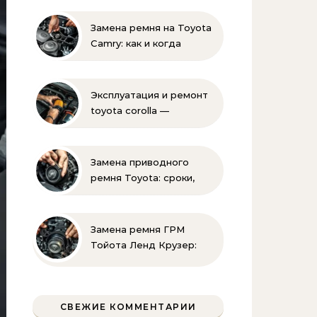
Замена ремня на Toyota
Camry: как и когда
менять своими руками
Эксплуатация и ремонт
toyota corolla —
практические советы
своими руками
Замена приводного
ремня Toyota: сроки,
этапы, советы | Замена
ремней привода тойота
своими руками
Замена ремня ГРМ
Тойота Ленд Крузер:
инструкция и советы
СВЕЖИЕ КОММЕНТАРИИ