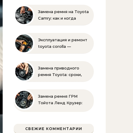
Замена ремня на Toyota
Camry: как и когда
менять своими руками
Эксплуатация и ремонт
toyota corolla —
практические советы
своими руками
Замена приводного
ремня Toyota: сроки,
этапы, советы | Замена
ремней привода тойота
своими руками
Замена ремня ГРМ
Тойота Ленд Крузер:
инструкция и советы
СВЕЖИЕ КОММЕНТАРИИ