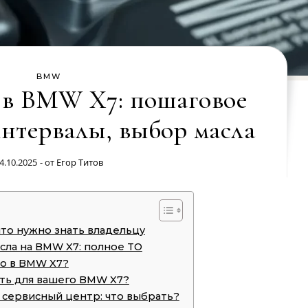
BMW
 в BMW X7: пошаговое
интервалы, выбор масла
4.10.2025
- от
Егор Титов
 что нужно знать владельцу
сла на BMW X7: полное ТО
ло в BMW X7?
ать для вашего BMW X7?
 сервисный центр: что выбрать?