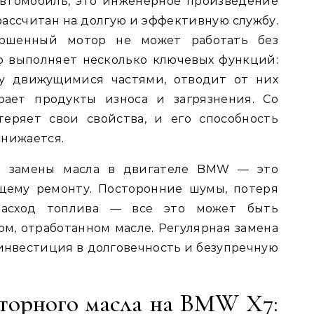
втомобиль, это инженерное произведение
 рассчитан на долгую и эффективную службу.
ршенный мотор не может работать без
о выполняет несколько ключевых функций:
у движущимися частями, отводит от них
рает продукты износа и загрязнения. Со
теряет свои свойства, и его способность
снижается.
а замены масла в двигателе BMW — это
щему ремонту. Посторонние шумы, потеря
расход топлива — все это может быть
ом, отработанном масле. Регулярная замена
а инвестиция в долговечность и безупречную
оторного масла на BMW X7: