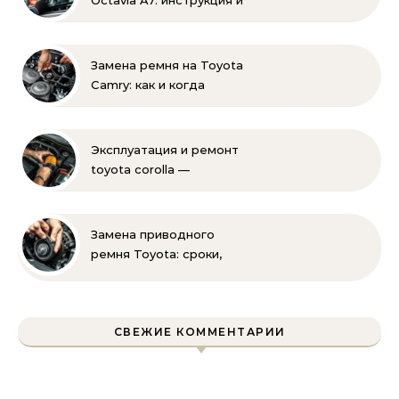
Octavia A7: инструкция и
советы эксперта
Замена ремня на Toyota
Camry: как и когда
менять своими руками
Эксплуатация и ремонт
toyota corolla —
практические советы
своими руками
Замена приводного
ремня Toyota: сроки,
этапы, советы | Замена
ремней привода тойота
своими руками
СВЕЖИЕ КОММЕНТАРИИ