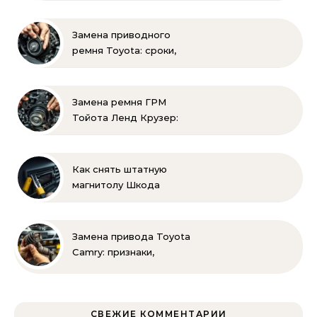
своими руками
Замена приводного
ремня Toyota: сроки,
этапы, советы | Замена
ремней привода тойота
своими руками
Замена ремня ГРМ
Тойота Ленд Крузер:
инструкция и советы
Как снять штатную
магнитолу Шкода
Рапид: пошаговая
инструкция своими
руками
Замена привода Toyota
Camry: признаки,
инструменты и
пошаговая инструкция
СВЕЖИЕ КОММЕНТАРИИ