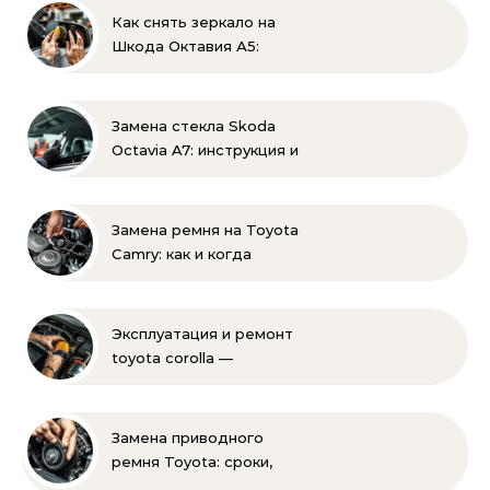
Как снять зеркало на
Шкода Октавия А5:
пошаговая инструкция
по демонтажу
Замена стекла Skoda
Octavia A7: инструкция и
советы эксперта
Замена ремня на Toyota
Camry: как и когда
менять своими руками
Эксплуатация и ремонт
toyota corolla —
практические советы
своими руками
Замена приводного
ремня Toyota: сроки,
этапы, советы | Замена