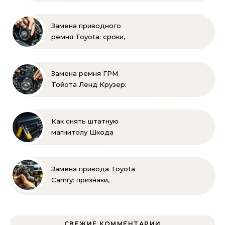
практические советы
своими руками
Замена приводного
ремня Toyota: сроки,
этапы, советы | Замена
ремней привода тойота
своими руками
Замена ремня ГРМ
Тойота Ленд Крузер:
инструкция и советы
Как снять штатную
магнитолу Шкода
Рапид: пошаговая
инструкция своими
руками
Замена привода Toyota
Camry: признаки,
инструменты и
пошаговая инструкция
СВЕЖИЕ КОММЕНТАРИИ