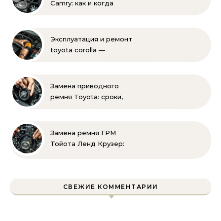
Camry: как и когда
менять своими руками
Эксплуатация и ремонт
toyota corolla —
практические советы
своими руками
Замена приводного
ремня Toyota: сроки,
этапы, советы | Замена
ремней привода тойота
своими руками
Замена ремня ГРМ
Тойота Ленд Крузер:
инструкция и советы
СВЕЖИЕ КОММЕНТАРИИ